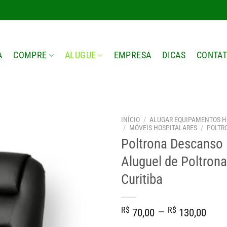
A
COMPRE
ALUGUE
EMPRESA
DICAS
CONTA
INÍCIO
/
ALUGAR EQUIPAMENTOS H
/
MÓVEIS HOSPITALARES
/
POLTR
Poltrona Descanso 
Aluguel de Poltron
Curitiba
Fai
R$
–
R$
70,00
130,00
de