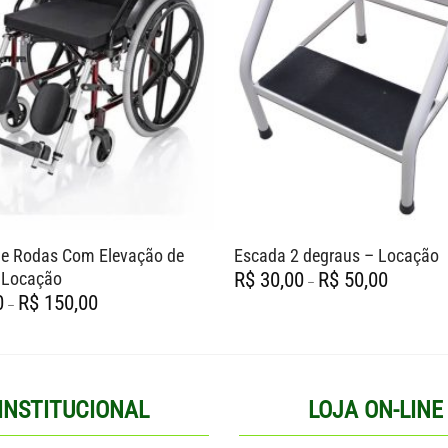
de Rodas Com Elevação de
Escada 2 degraus – Locação
Faixa
 Locação
R$
30,00
R$
50,00
–
de
Faixa
0
R$
150,00
preço:
–
de
R$ 30,00
preço:
através
R$ 80,00
R$ 50,00
através
R$ 150,00
INSTITUCIONAL
LOJA ON-LINE