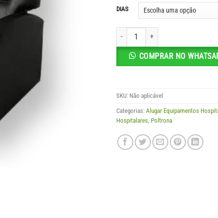
preç
DIAS
R$ 7
atra
Poltrona Descanso Reclinável - Alugu
R$ 
COMPRAR NO WHATSA
SKU:
Não aplicável
Categorias:
Alugar Equipamentos Hospita
Hospitalares
,
Poltrona