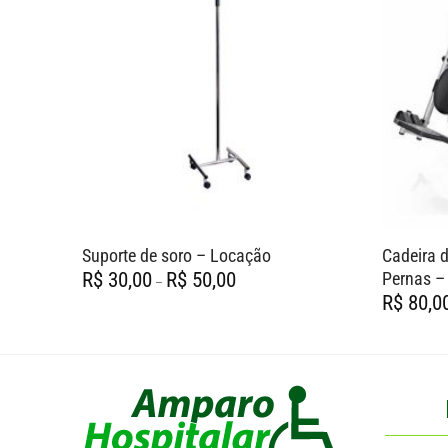
Suporte de soro – Locação
Cadeira 
Faixa
Pernas –
R$
30,00
R$
50,00
–
de
R$
80,0
preço:
R$ 30,00
através
R$ 50,00