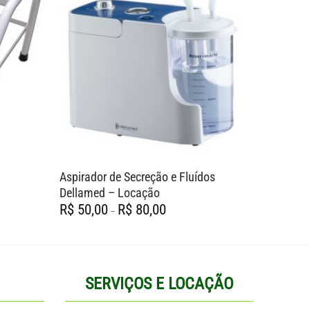
Aspirador de Secreção e Fluídos
Cadeira
Dellamed – Locação
R$
60,0
Faixa
R$
50,00
R$
80,00
–
de
preço:
R$ 50,00
através
R$ 80,00
SERVIÇOS E LOCAÇÃO