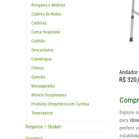
Bengalas e Muletas
Cadeira de Rodas
Cadeiras
Cama Hospitalar
Colchão
Descartáveis
Fisioterapia
Fitness
Andador
Guincho
R$
320,
Massageador
Móveis Hospitalares
Compra
Produtos Ortopédicos em Curitiba
Explore 
Travesseiros
para
idos
Respiron / Shaker
preferir 
estabilid
Scooters