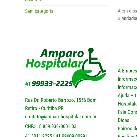
Além diss
Sem categoria
o
andado
A Empre
Informaç
Informaç
Ajuda – 
Rua Dr. Roberto Barrozo, 1556 Bom
Hospitala
Retiro - Curitiba PR
Fale Con
contato@amparohospitalar.com.br
Dicas
CNPJ 18.889.930/0001-03
Bairros d
41 3011-2225
41 99609-0029
|
|
Regiões 