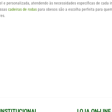
el e personalizada, atendendo às necessidades específicas de cada in
ossas
cadeiras de rodas
para obesos são a escolha perfeita para quem
res.
INSTITUCIONAL
LOJA ON-LINE