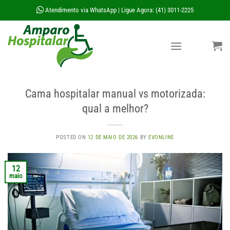
Skip
Atendimento via WhatsApp
Ligue Agora: (41) 3011-2225
|
to
content
Cama hospitalar manual vs motorizada:
qual a melhor?
POSTED ON
12 DE MAIO DE 2026
BY
EVONLINE
12
maio