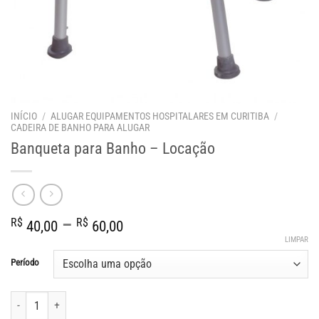
INÍCIO
/
ALUGAR EQUIPAMENTOS HOSPITALARES EM CURITIBA
/
CADEIRA DE BANHO PARA ALUGAR
Banqueta para Banho – Locação
Faixa
R$
–
R$
40,00
60,00
de
LIMPAR
preço:
Período
R$ 40,00
através
Banqueta para Banho - Locação quantidade
R$ 60,00