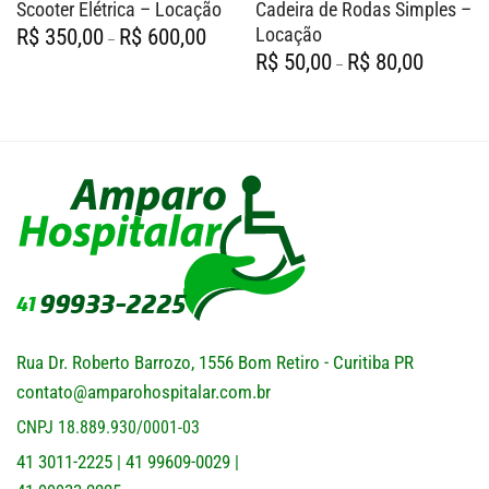
Scooter Elétrica – Locação
Cadeira de Rodas Simples –
Faixa
Locação
R$
350,00
R$
600,00
–
de
Faixa
R$
50,00
R$
80,00
preço:
–
de
R$ 350,00
preço:
através
R$ 50,00
R$ 600,00
através
R$ 80,00
Rua Dr. Roberto Barrozo, 1556 Bom Retiro - Curitiba PR
contato@amparohospitalar.com.br
CNPJ 18.889.930/0001-03
41 3011-2225
41 99609-0029
|
|