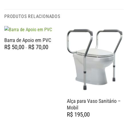
PRODUTOS RELACIONADOS
Barra de Apoio em PVC
Faixa
R$
50,00
R$
70,00
–
de
preço:
R$ 50,00
através
R$ 70,00
Alça para Vaso Sanitário –
Mobil
R$
195,00