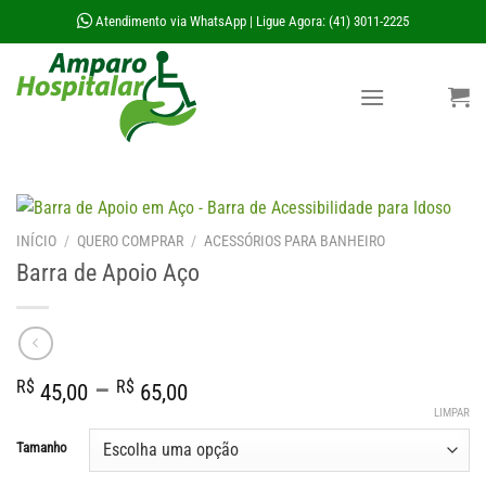
Skip
Atendimento via WhatsApp
Ligue Agora: (41) 3011-2225
|
to
content
INÍCIO
/
QUERO COMPRAR
/
ACESSÓRIOS PARA BANHEIRO
Barra de Apoio Aço
Faixa
R$
–
R$
45,00
65,00
de
LIMPAR
preço:
Tamanho
R$ 45,00