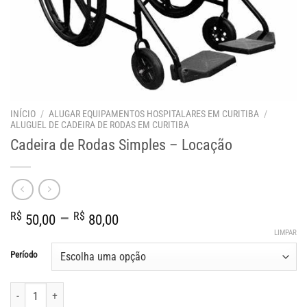
INÍCIO
/
ALUGAR EQUIPAMENTOS HOSPITALARES EM CURITIBA
/
ALUGUEL DE CADEIRA DE RODAS EM CURITIBA
Cadeira de Rodas Simples – Locação
Faixa
R$
–
R$
50,00
80,00
de
LIMPAR
preço:
Período
R$ 50,00
através
Cadeira de Rodas Simples - Locação quantidade
R$ 80,00