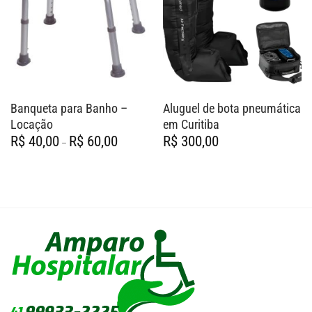
Banqueta para Banho –
Aluguel de bota pneumática
Locação
em Curitiba
Faixa
R$
40,00
R$
60,00
R$
300,00
–
de
preço:
R$ 40,00
através
R$ 60,00