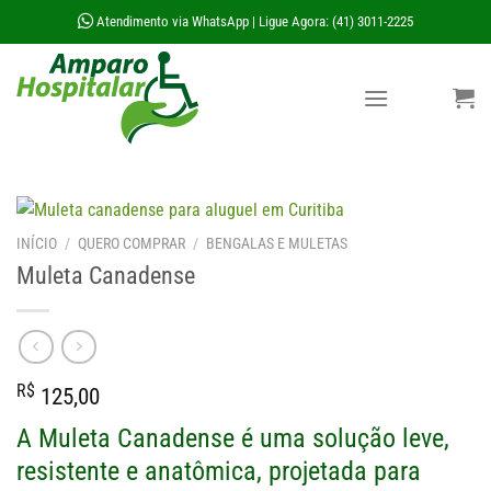
Skip
Atendimento via WhatsApp
Ligue Agora: (41) 3011-2225
|
to
content
INÍCIO
/
QUERO COMPRAR
/
BENGALAS E MULETAS
Muleta Canadense
R$
125,00
A Muleta Canadense é uma solução leve,
resistente e anatômica, projetada para