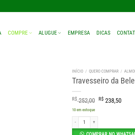
A
COMPRE
ALUGUE
EMPRESA
DICAS
CONTA
INÍCIO
/
QUERO COMPRAR
/
ALMO
Travesseiro da Bel
O
O
R$
R$
252,00
238,50
preço
preç
10 em estoque
original
atua
Travesseiro da Beleza quantidade
era:
é:
R$ 252,00.
R$ 2
COMPRAR NO WHATSA