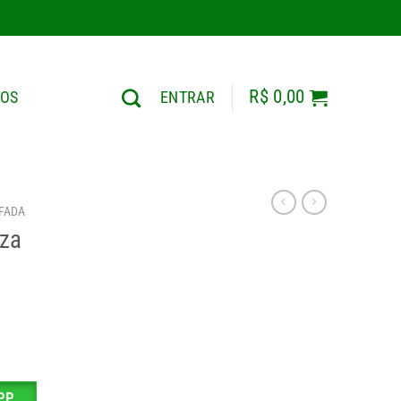
R$
0,00
TOS
ENTRAR
FADA
eza
o
l
38,50.
PP