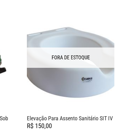
FORA DE ESTOQUE
 Sob
Elevação Para Assento Sanitário SIT IV
Colar Ce
R$
150,00
R$
45,0