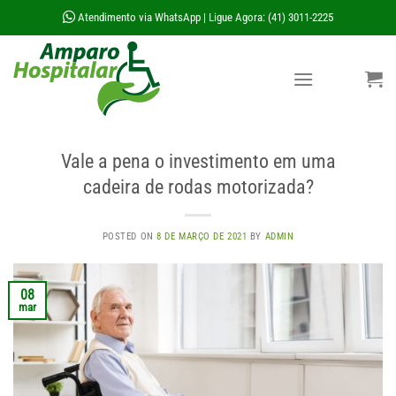
Skip
Atendimento via WhatsApp
Ligue Agora: (41) 3011-2225
|
to
content
Vale a pena o investimento em uma
cadeira de rodas motorizada?
POSTED ON
8 DE MARÇO DE 2021
BY
ADMIN
08
mar