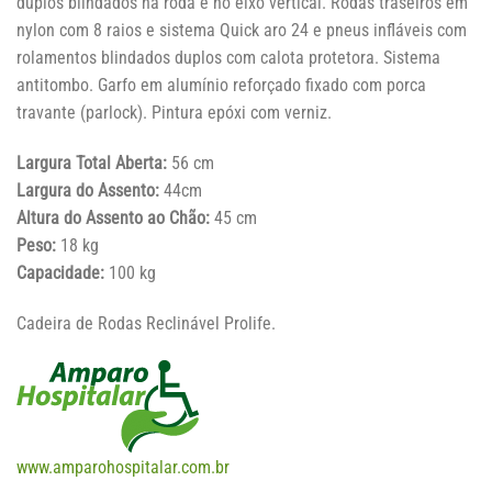
duplos blindados na roda e no eixo vertical. Rodas traseiros em
nylon com 8 raios e sistema Quick aro 24 e pneus infláveis com
rolamentos blindados duplos com calota protetora. Sistema
antitombo. Garfo em alumínio reforçado fixado com porca
travante (parlock). Pintura epóxi com verniz.
Largura Total Aberta:
56 cm
Largura do Assento:
44cm
Altura do Assento ao Chão:
45 cm
Peso:
18 kg
Capacidade:
100 kg
Cadeira de Rodas Reclinável Prolife.
www.amparohospitalar.com.br