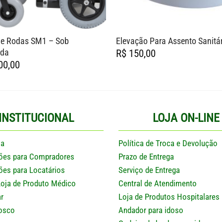
de Rodas SM1 – Sob
Elevação Para Assento Sanitár
da
R$
150,00
00,00
INSTITUCIONAL
LOJA ON-LINE
sa
Política de Troca e Devolução
ões para Compradores
Prazo de Entrega
ões para Locatários
Serviço de Entrega
Loja de Produto Médico
Central de Atendimento
r
Loja de Produtos Hospitalares
osco
Andador para idoso