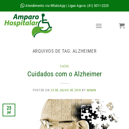
Skip
Atendimento via WhatsApp
Ligue Agora: (41) 3011-2225
|
to
content
ARQUIVOS DE TAG:
ALZHEIMER
SAÚDE
Cuidados com o Alzheimer
POSTED ON
23 DE JULHO DE 2018
BY
ADMIN
23
jul