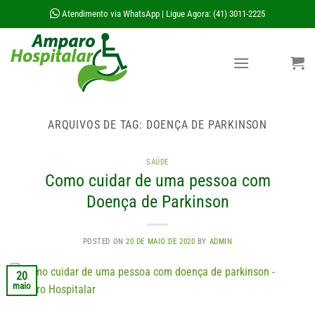
Skip
Atendimento via WhatsApp
Ligue Agora: (41) 3011-2225
|
to
content
ARQUIVOS DE TAG:
DOENÇA DE PARKINSON
SAÚDE
Como cuidar de uma pessoa com
Doença de Parkinson
POSTED ON
20 DE MAIO DE 2020
BY
ADMIN
20
maio