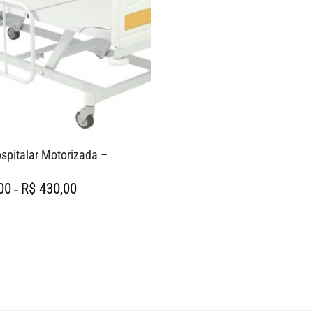
pitalar Motorizada –
Faixa
00
R$
430,00
–
de
preço:
R$ 220,00
através
R$ 430,00