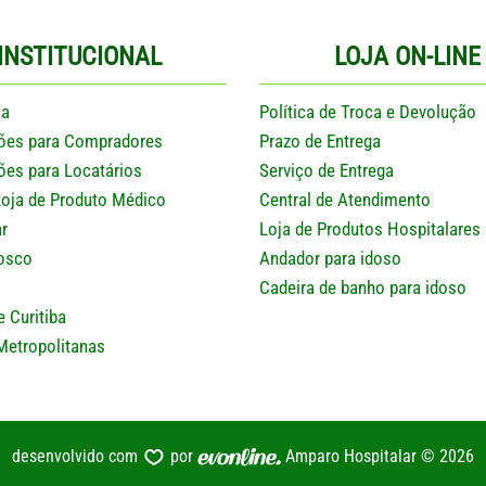
INSTITUCIONAL
LOJA ON-LINE
sa
Política de Troca e Devolução
ões para Compradores
Prazo de Entrega
ões para Locatários
Serviço de Entrega
Loja de Produto Médico
Central de Atendimento
r
Loja de Produtos Hospitalares
osco
Andador para idoso
Cadeira de banho para idoso
e Curitiba
Metropolitanas
desenvolvido com
por
Amparo Hospitalar © 2026