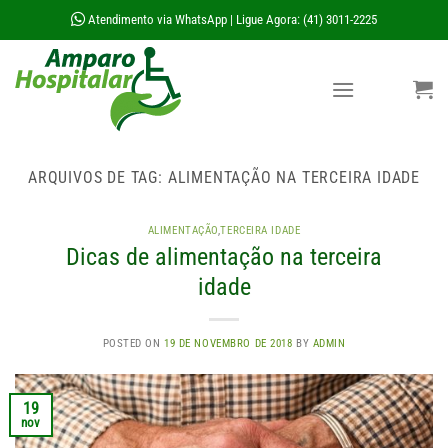
Skip
Atendimento via WhatsApp
Ligue Agora: (41) 3011-2225
|
to
content
ARQUIVOS DE TAG:
ALIMENTAÇÃO NA TERCEIRA IDADE
ALIMENTAÇÃO
,
TERCEIRA IDADE
Dicas de alimentação na terceira
idade
POSTED ON
19 DE NOVEMBRO DE 2018
BY
ADMIN
19
nov