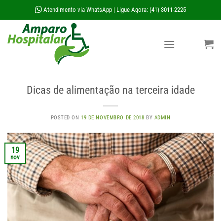
Skip
Atendimento via WhatsApp
Ligue Agora: (41) 3011-2225
|
to
content
Dicas de alimentação na terceira idade
POSTED ON
19 DE NOVEMBRO DE 2018
BY
ADMIN
19
nov