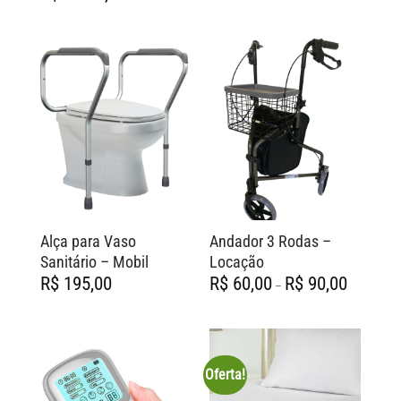
Alça para Vaso
Andador 3 Rodas –
Sanitário – Mobil
Locação
Faixa
R$
195,00
R$
60,00
R$
90,00
–
de
preço:
R$ 60,00
através
R$ 90,00
Oferta!