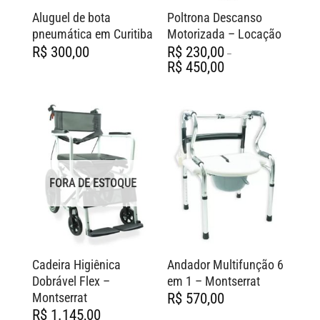
Aluguel de bota
Poltrona Descanso
pneumática em Curitiba
Motorizada – Locação
R$
300,00
R$
230,00
–
Faixa
R$
450,00
de
preço:
R$ 230,00
através
R$ 450,00
FORA DE ESTOQUE
Cadeira Higiênica
Andador Multifunção 6
Dobrável Flex –
em 1 – Montserrat
Montserrat
R$
570,00
R$
1.145,00