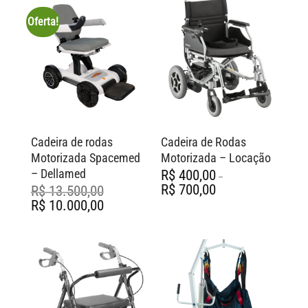
Oferta!
Cadeira de rodas
Cadeira de Rodas
Motorizada Spacemed
Motorizada – Locação
– Dellamed
R$
400,00
–
Faixa
R$
700,00
R$
13.500,00
de
O
O
R$
10.000,00
preço:
preço
preço
R$ 400,00
original
atual
através
era:
é:
R$ 700,00
R$ 13.500,00.
R$ 10.000,00.