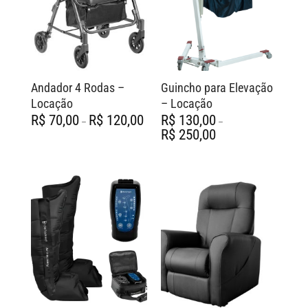
Andador 4 Rodas –
Guincho para Elevação
Locação
– Locação
Faixa
R$
70,00
R$
120,00
R$
130,00
–
–
de
Faixa
R$
250,00
preço:
de
R$ 70,00
preço:
através
R$ 130,00
R$ 120,00
através
R$ 250,00