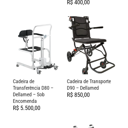
Faixa
R$
400,00
de
preço:
R$ 220,00
através
R$ 400,00
Cadeira de
Cadeira de Transporte
Transferência D80 –
D90 – Dellamed
Dellamed – Sob
R$
850,00
Encomenda
R$
5.500,00