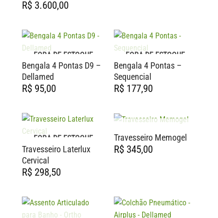
R$
3.600,00
FORA DE ESTOQUE
FORA DE ESTOQUE
Bengala 4 Pontas D9 –
Bengala 4 Pontas –
Dellamed
Sequencial
R$
95,00
R$
177,90
FORA DE ESTOQUE
Travesseiro Memogel
FORA DE ESTOQUE
R$
345,00
Travesseiro Laterlux
Cervical
R$
298,50