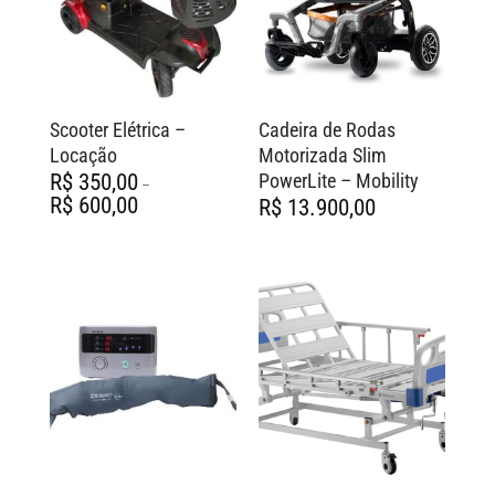
Scooter Elétrica –
Cadeira de Rodas
Locação
Motorizada Slim
PowerLite – Mobility
R$
350,00
–
Faixa
R$
600,00
R$
13.900,00
de
preço:
R$ 350,00
através
R$ 600,00