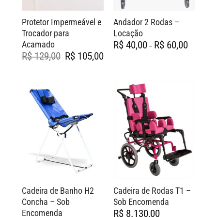
Protetor Impermeável e
Andador 2 Rodas –
Trocador para
Locação
Faixa
Acamado
R$
40,00
R$
60,00
–
de
O
O
R$
129,00
R$
105,00
preço:
preço
preço
R$ 40,00
original
atual
através
era:
é:
R$ 60,00
R$ 129,00.
R$ 105,00.
Cadeira de Banho H2
Cadeira de Rodas T1 –
Concha – Sob
Sob Encomenda
Encomenda
R$
8.130,00