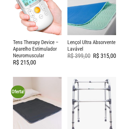
Tens Therapy Device –
Lençol Ultra Absorvente
Aparelho Estimulador
Lavável
O
O
Neuromuscular
R$
399,00
R$
315,00
preço
preço
R$
215,00
original
atual
era:
é:
R$ 399,00.
R$ 315,
Oferta!