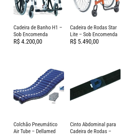
Cadeira de Banho H1 –
Cadeira de Rodas Star
Sob Encomenda
Lite – Sob Encomenda
R$
4.200,00
R$
5.490,00
Colchão Pneumático
Cinto Abdominal para
Air Tube – Dellamed
Cadeira de Rodas –