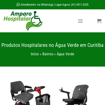
Skip
Atendimento via WhatsApp
Ligue Agora: (41) 3011-2225
|
to
content
Produtos Hospitalares no Água Verde em Curitiba
Início
»
Bairros
»
Água Verde