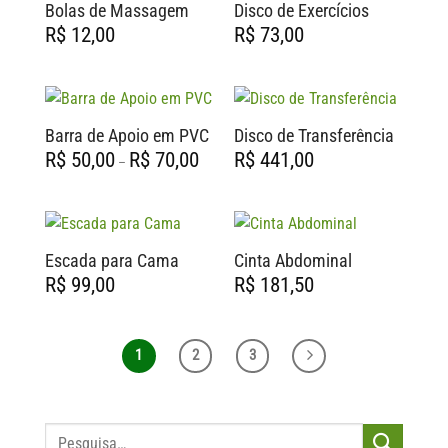
FORA DE ESTOQUE
Bolas de Massagem
Disco de Exercícios
R$
12,00
R$
73,00
Barra de Apoio em PVC
Disco de Transferência
Faixa
R$
50,00
R$
70,00
R$
441,00
–
de
preço:
R$ 50,00
através
R$ 70,00
Escada para Cama
Cinta Abdominal
R$
99,00
R$
181,50
1
2
3
Pesquisar